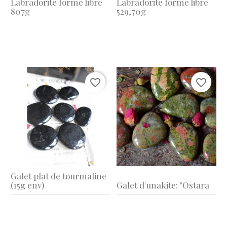
Labradorite forme libre
Labradorite forme libre
807g
529,70g
favorite_border
favorite_border
Galet plat de tourmaline
(15g env)
Galet d'unakite: "Ostara"