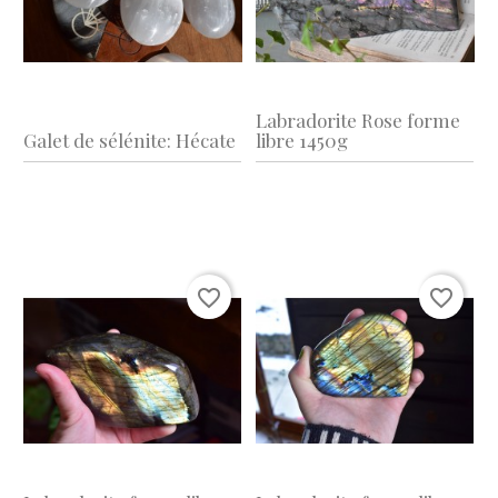
Labradorite Rose forme
Galet de sélénite: Hécate
libre 1450g
favorite_border
favorite_border