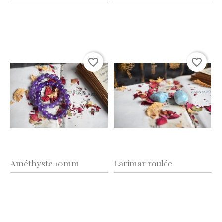
favorite_border
favorite_border
Améthyste 10mm
Larimar roulée