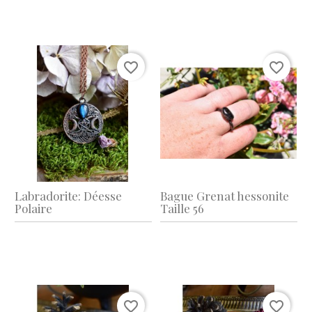
favorite_border
favorite_border
Labradorite: Déesse
Bague Grenat hessonite
Polaire
Taille 56
favorite_border
favorite_border