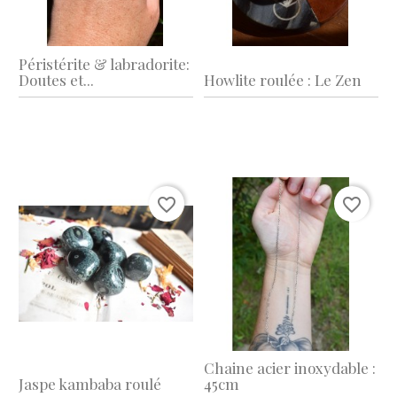
Péristérite & labradorite:
Doutes et...
Howlite roulée : Le Zen
favorite_border
favorite_border
Chaine acier inoxydable :
Jaspe kambaba roulé
45cm