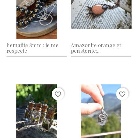
hematite 8mm : je me
Amazonite orange et
respecte
peristerite:...
favorite_border
favorite_border