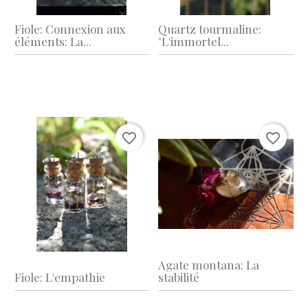
Fiole: Connexion aux
Quartz tourmaline:
éléments: La...
"L'immortel...
favorite_border
favorite_border
Agate montana: La
Fiole: L'empathie
stabilité