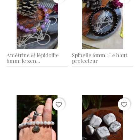
Amétrine & lépidolite
Spinelle 6mm : Le haut
6mm: le zen...
protecteur
favorite_border
favorite_border